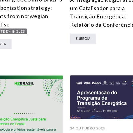
bonization strategy:
um Catalisador para a
hts from norwegian
Transição Energética:
tise
Relatório da Conferênci
TE EM INGLÊS
ENERGIA
GIA
24 OUTUBRO 2024