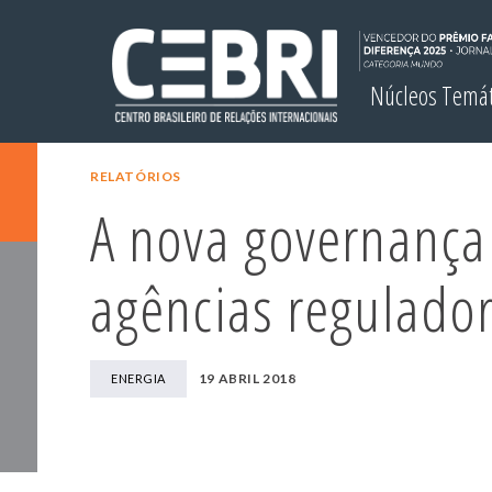
Núcleos Temá
RELATÓRIOS
A nova governança
agências regulado
19 ABRIL 2018
ENERGIA