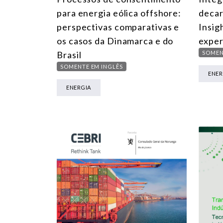
para energia eólica offshore:
decar
perspectivas comparativas e
Insig
os casos da Dinamarca e do
exper
Brasil
SOMEN
SOMENTE EM INGLÊS
ENER
ENERGIA