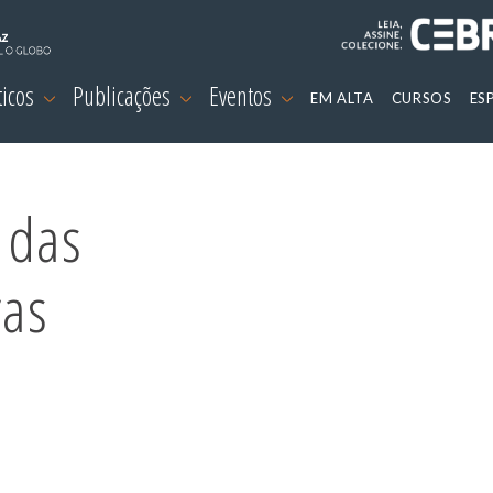
ticos
Publicações
Eventos
EM ALTA
CURSOS
ES
 das
ras