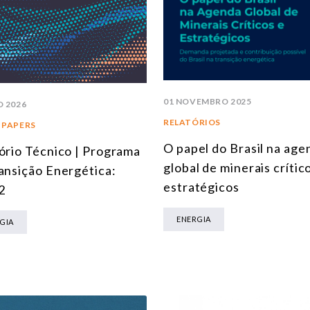
01 NOVEMBRO 2025
O 2026
RELATÓRIOS
 PAPERS
O papel do Brasil na age
ório Técnico | Programa
global de minerais crític
ansição Energética:
estratégicos
2
ENERGIA
GIA