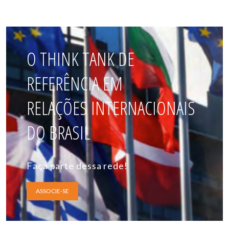
O THINK TANK DE
REFERÊNCIA EM
RELAÇÕES INTERNACIONAIS
DO BRASIL
Faça parte dessa rede!
ASSOCIE-SE