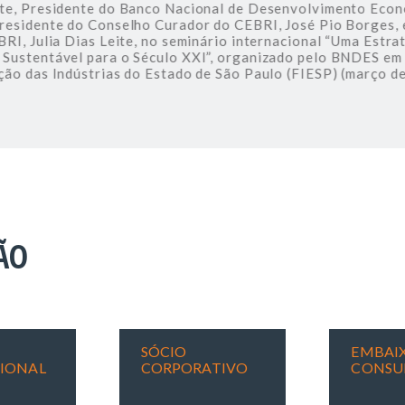
, Presidente do Banco Nacional de Desenvolvimento Econôm
sidente do Conselho Curador do CEBRI, José Pio Borges, e 
, Julia Dias Leite, no seminário internacional “Uma Estraté
stentável para o Século XXI”, organizado pelo BNDES em p
o das Indústrias do Estado de São Paulo (FIESP) (março de 
ÃO
SÓCIO
EMBAIX
CIONAL
CORPORATIVO
CONSU