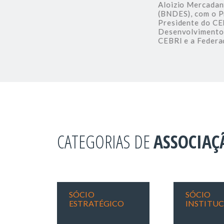
a da República Federativa do Brasil
Aloizio Mercadante
EBRI José Pio Borges e o Embaixador
(BNDES), com o Pre
.
Presidente do CEBRI
Desenvolvimento Su
CEBRI e a Federaçã
CATEGORIAS DE
ASSOCIAÇ
SÓCIO
SÓCIO
ESTRATÉGICO
INSTITU