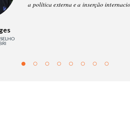
a política externa e a inserção internaci
rges
NSELHO
BRI