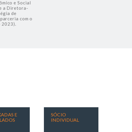
ico e Social
Joseph Stiglitz, Professor na Universid
a Diretora-
André Lara Resende, Conselheiro do CEB
gia de
“Uma Estratégia de Desenvolvimento Sus
arceria com o
2023).
ADAS E
SÓCIO
LADOS
INDIVIDUAL