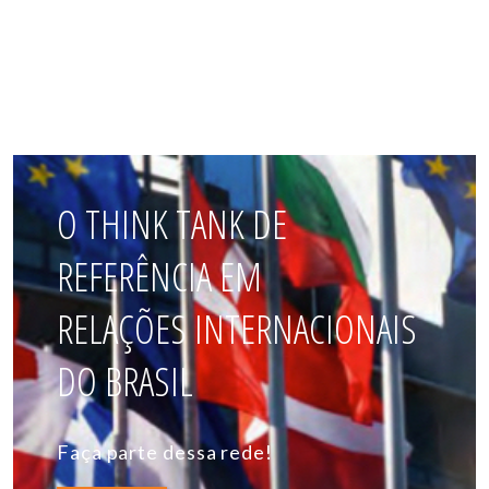
O THINK TANK DE
REFERÊNCIA EM
RELAÇÕES INTERNACIONAIS
DO BRASIL
Faça parte dessa rede!