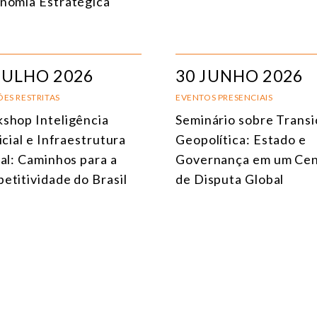
nomia Estratégica
MEIO AMBIENTE E MUDANÇA DO CLIMA
MULTILATERALISMO
TECNOLOGIA E TRANSFORMAÇÃO DIGITAL
JULHO 2026
30 JUNHO 2026
TODOS OS NÚCLEOS
ES RESTRITAS
EVENTOS PRESENCIAIS
shop Inteligência
Seminário sobre Trans
icial e Infraestrutura
Geopolítica: Estado e
tal: Caminhos para a
Governança em um Cen
etitividade do Brasil
de Disputa Global