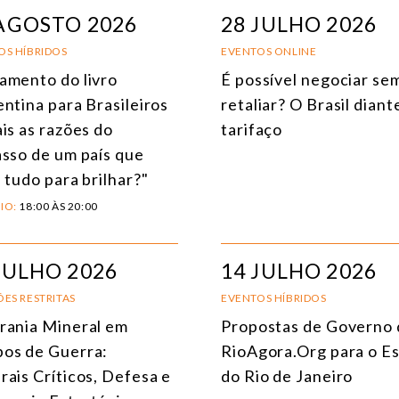
ÁFRICA
AGOSTO 2026
28 JULHO 2026
AMÉRICA DO SUL
E
OS HÍBRIDOS
EVENTOS ONLINE
amento do livro
É possível negociar se
ÁSIA
C
entina para Brasileiros
retaliar? O Brasil diant
AMÉRICA DO NORTE
R
is as razões do
tarifaço
asso de um país que
EUROPA
C
 tudo para brilhar?"
AGRO
C
IO:
18:00 ÀS 20:00
COMÉRCIO INTERNACIONAL E ECONOMIA GLOBAL
E
CULTURA E RELAÇÕES INTERNACIONAIS
T
JULHO 2026
14 JULHO 2026
ES RESTRITAS
EVENTOS HÍBRIDOS
DEFESA E SEGURANÇA INTERNACIONAL
rania Mineral em
Propostas de Governo 
DEMOCRACIA
os de Guerra:
RioAgora.Org para o E
ENERGIA
rais Críticos, Defesa e
do Rio de Janeiro