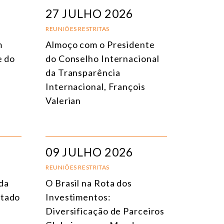
EVENTOS PRESENCIAIS
DATA
27 JULHO 2026
VENTOS ONLINE
TÍTULO
REUNIÕES RESTRITAS
m
Almoço com o Presidente
ONFERÊNCIAS
TEMA
e do
do Conselho Internacional
EUNIÕES RESTRITAS
da Transparência
Internacional, François
URSO ONLINE
Valerian
URSO PRESENCIAL
VENTOS HÍBRIDOS
ODOS OS EVENTOS
09 JULHO 2026
REUNIÕES RESTRITAS
da
O Brasil na Rota dos
stado
Investimentos:
Diversificação de Parceiros