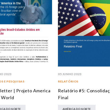
05 JUNHO 2023
HO 2023
RELATÓRIOS
S E PESQUISAS
Relatório #5: Consolida
etter | Projeto America
Final
e World
AMÉRICA DO NORTE
ICA DO NORTE