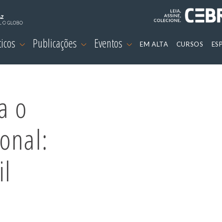
ticos
Publicações
Eventos
EM ALTA
CURSOS
ES
a o
onal:
il