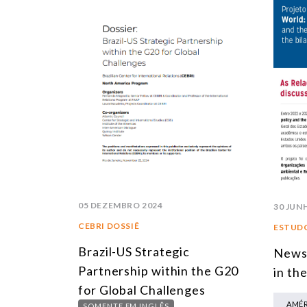
05 DEZEMBRO 2024
30 JUN
CEBRI DOSSIÊ
ESTUDO
Brazil-US Strategic
Newsl
Partnership within the G20
in th
for Global Challenges
AMÉR
SOMENTE EM INGLÊS