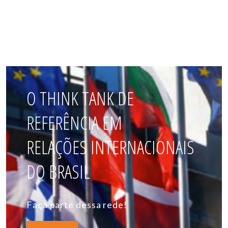
O THINK TANK DE
REFERÊNCIA EM
RELAÇÕES INTERNACIONAIS
DO BRASIL
Faça parte dessa rede!