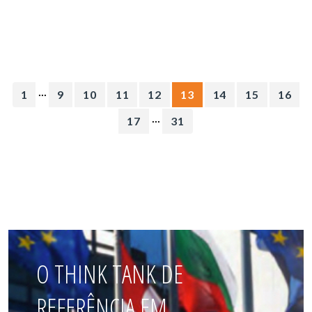
...
1
9
10
11
12
13
14
15
16
...
17
31
O THINK TANK DE
REFERÊNCIA EM