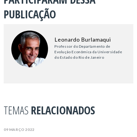
PUBLICAÇÃO
Leonardo Burlamaqui
Professor do Departamento de
Evolução Econômica da Universidade
do Estado do Rio de Janeiro
TEMAS
RELACIONADOS
09 MARÇO 2022