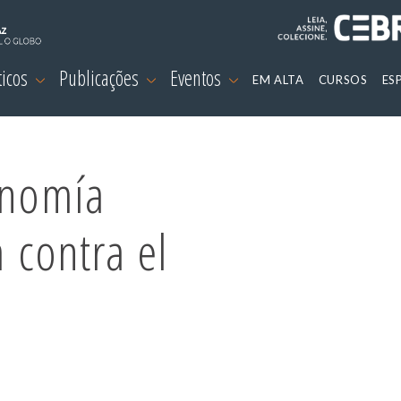
ticos
Publicações
Eventos
EM ALTA
CURSOS
ES
onomía
a contra el