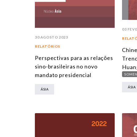
03 FEV
30 AGOSTO 2023
RELAT
RELATÓRIOS
Chine
Perspectivas para as relações
Trend
sino-brasileiras no novo
Huan
mandato presidencial
SOMEN
ÁSIA
ÁSIA