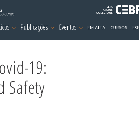
ticos
Publicações
Eventos
EM ALTA
CURSOS
ES
ovid-19:
d Safety