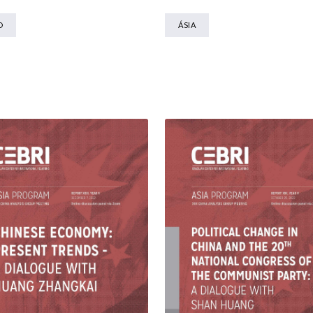
O
ÁSIA