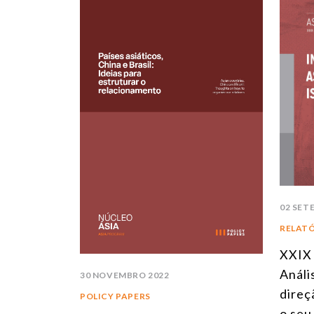
02 SET
RELAT
XXIX 
Análi
30 NOVEMBRO 2022
direç
POLICY PAPERS
o seu