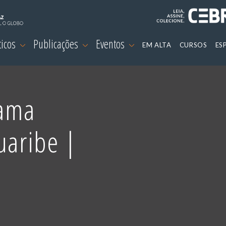
ticos
Publicações
Eventos
EM ALTA
CURSOS
ES
rama
uaribe |