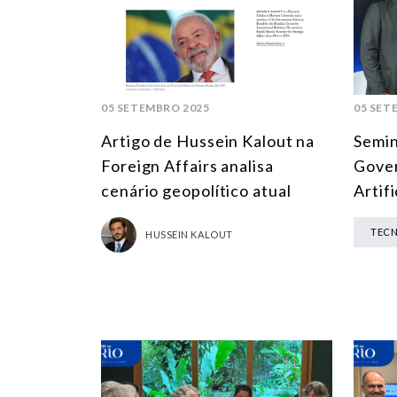
05 SETEMBRO 2025
05 SET
Artigo de Hussein Kalout na
Semin
Foreign Affairs analisa
Gover
cenário geopolítico atual
Artifi
TEC
HUSSEIN KALOUT