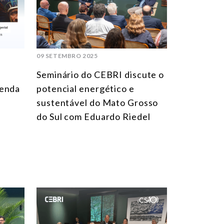
AMÉRICA DO SUL
ÁSIA
AMÉRICA DO NORTE
09 SETEMBRO 2025
EUROPA
Seminário do CEBRI discute o
AGRO
genda
potencial energético e
sustentável do Mato Grosso
COMÉRCIO INTERNACIONAL E ECONOMIA GLOBAL
do Sul com Eduardo Riedel
CULTURA E RELAÇÕES INTERNACIONAIS
DEFESA E SEGURANÇA INTERNACIONAL
DEMOCRACIA
ENERGIA
MEIO AMBIENTE E MUDANÇA DO CLIMA