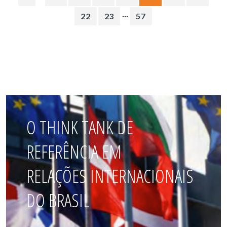
...
22
23
57
O THINK TANK DE
REFERÊNCIA EM
RELAÇÕES INTERNACIONAIS
DO BRASIL