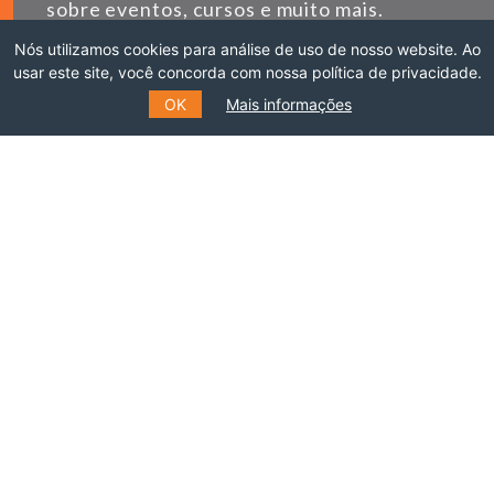
sobre eventos, cursos e muito mais.
Nós utilizamos cookies para análise de uso de nosso website. Ao
usar este site, você concorda com nossa política de privacidade.
*
E-MAIL
OK
Mais informações
*
NOME
SOBRENOME
ENVIAR