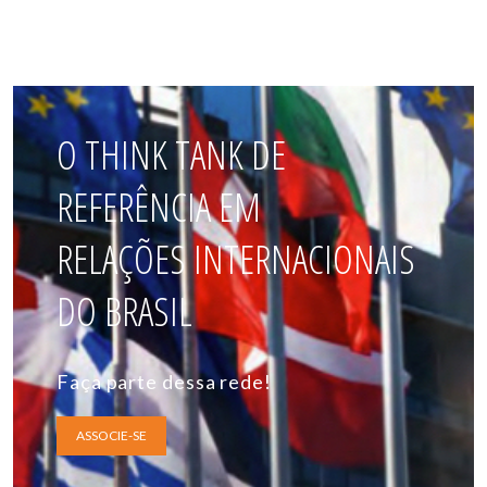
O THINK TANK DE
REFERÊNCIA EM
RELAÇÕES INTERNACIONAIS
DO BRASIL
Faça parte dessa rede!
ASSOCIE-SE