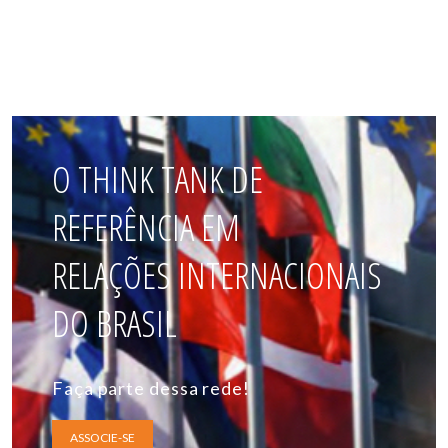
O THINK TANK DE
REFERÊNCIA EM
RELAÇÕES INTERNACIONAIS
DO BRASIL
Faça parte dessa rede!
ASSOCIE-SE