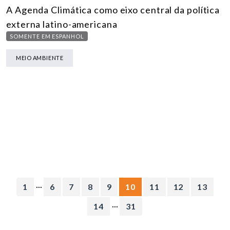
A Agenda Climática como eixo central da política
externa latino-americana
SOMENTE EM ESPANHOL
MEIO AMBIENTE
...
1
6
7
8
9
10
11
12
13
...
14
31