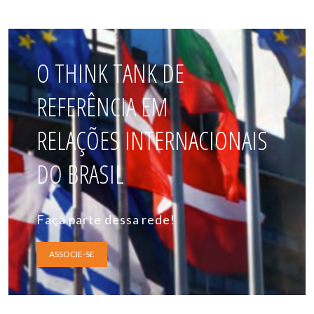
O THINK TANK DE
REFERÊNCIA EM
RELAÇÕES INTERNACIONAIS
DO BRASIL
Faça parte dessa rede!
ASSOCIE-SE