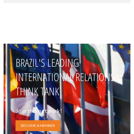
BRAZIL'S LEADING
INTERNATIONAL RELATIONS
THINK TANK
Join this network!
BECOME A MEMBER