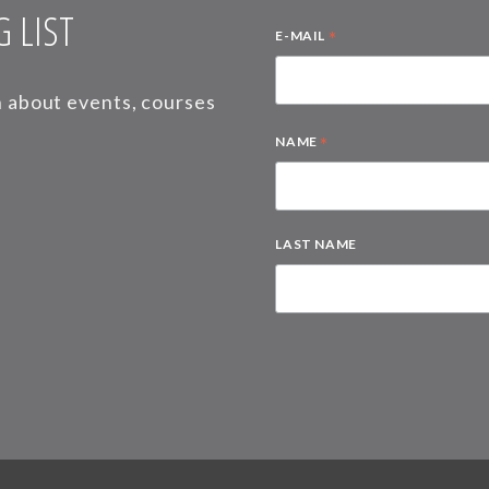
 LIST
*
E-MAIL
on about events, courses
*
NAME
LAST NAME