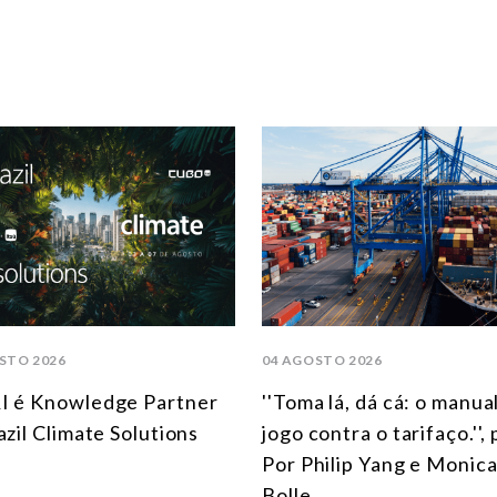
STO 2026
04 AGOSTO 2026
I é Knowledge Partner
''Toma lá, dá cá: o manua
azil Climate Solutions
jogo contra o tarifaço.'',
Por Philip Yang e Monica
Bolle