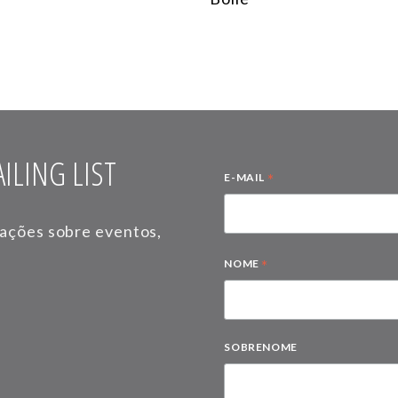
ILING LIST
*
E-MAIL
mações sobre eventos,
*
NOME
SOBRENOME