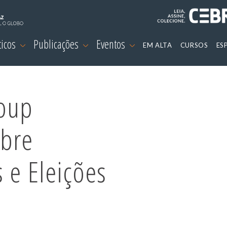
ticos
Publicações
Eventos
EM ALTA
CURSOS
ES
roup
obre
 e Eleições