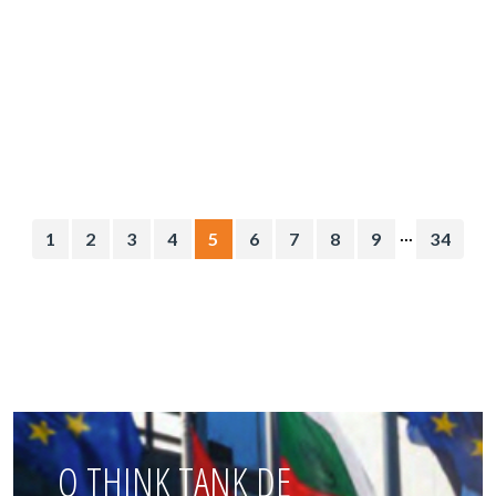
...
1
2
3
4
5
6
7
8
9
34
O THINK TANK DE