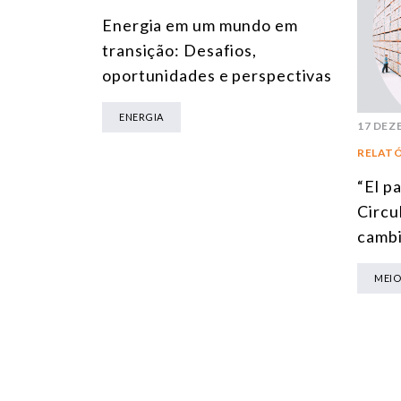
Energia em um mundo em
transição: Desafios,
oportunidades e perspectivas
ENERGIA
17 DEZ
RELAT
“El p
Circul
cambi
MEIO