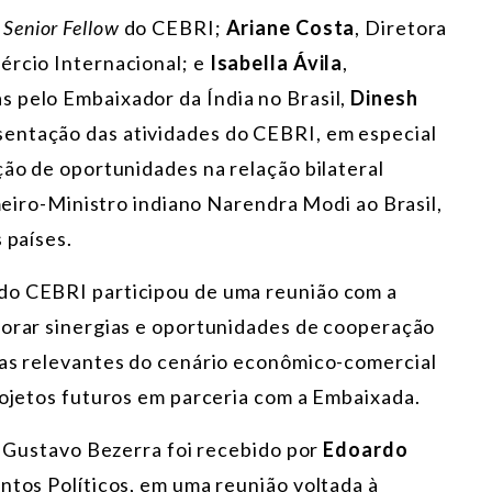
,
Senior Fellow
do CEBRI;
Ariane Costa
, Diretora
ércio Internacional; e
Isabella Ávila
,
 pelo Embaixador da Índia no Brasil,
Dinesh
sentação das atividades do CEBRI, em especial
ção de oportunidades na relação bilateral
imeiro-Ministro indiano Narendra Modi ao Brasil,
 países.
do CEBRI participou de uma reunião com a
plorar sinergias e oportunidades de cooperação
mas relevantes do cenário econômico-comercial
rojetos futuros em parceria com a Embaixada.
a, Gustavo Bezerra foi recebido por
Edoardo
ntos Políticos, em uma reunião voltada à