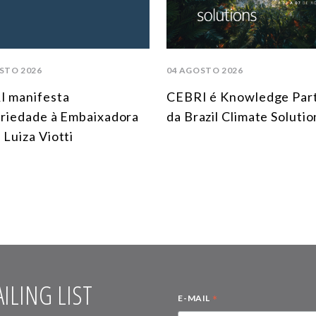
STO 2026
04 AGOSTO 2026
I manifesta
CEBRI é Knowledge Par
ariedade à Embaixadora
da Brazil Climate Solutio
 Luiza Viotti
ILING LIST
*
E-MAIL