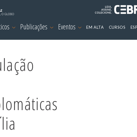
ticos
Publicações
Eventos
EM ALTA
CURSOS
ES
ulação
plomáticas
lia