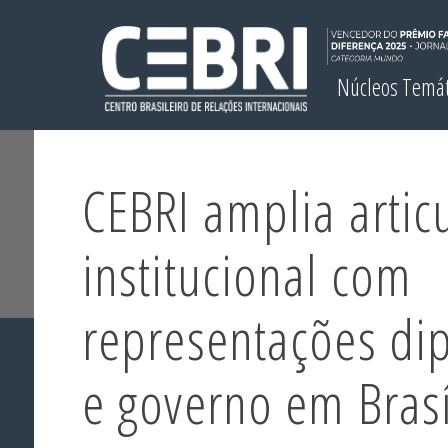
Núcleos Temá
CEBRI amplia artic
institucional com
representações di
e governo em Brasí