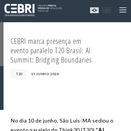
CEBRI marca presença em
evento paralelo T20 Brasil: AI
Summit: Bridging Boundaries
15 JUNHO 2024
T20
No dia 10 de junho,
São Luís-MA
sediou o
evento paralelo do Think20 (T20) “
AI