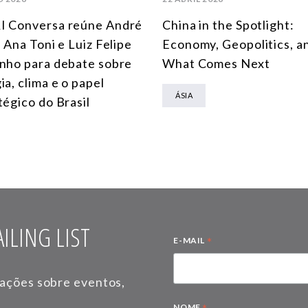
I Conversa reúne André
China in the Spotlight:
, Ana Toni e Luiz Felipe
Economy, Geopolitics, a
nho para debate sobre
What Comes Next
ia, clima e o papel
ÁSIA
tégico do Brasil
ILING LIST
*
E-MAIL
mações sobre eventos,
NOME