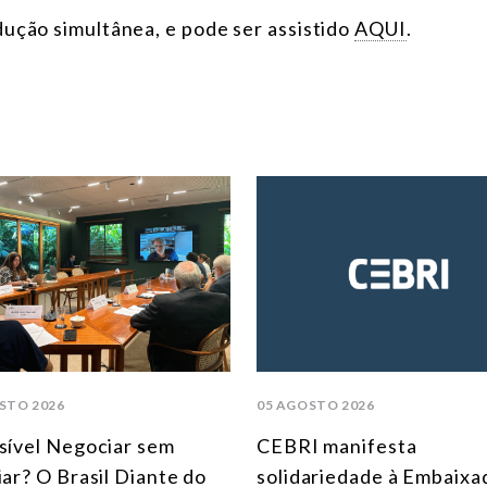
dução simultânea, e pode ser assistido
AQUI
.
STO 2026
05 AGOSTO 2026
sível Negociar sem
CEBRI manifesta
iar? O Brasil Diante do
solidariedade à Embaixa