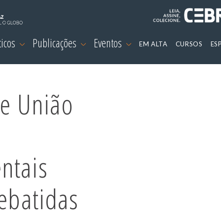
ticos
Publicações
Eventos
EM ALTA
CURSOS
ES
 e União
ntais
debatidas