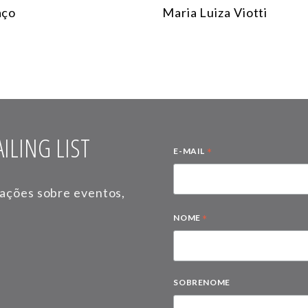
aço
Maria Luiza Viotti
ILING LIST
*
E-MAIL
mações sobre eventos,
*
NOME
SOBRENOME