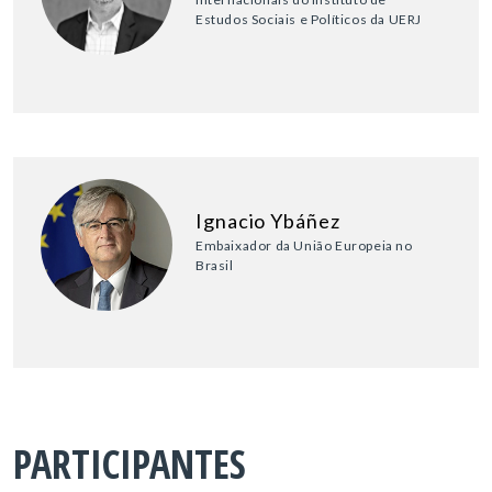
Estudos Sociais e Políticos da UERJ
Ignacio Ybáñez
Embaixador da União Europeia no
Brasil
PARTICIPANTES