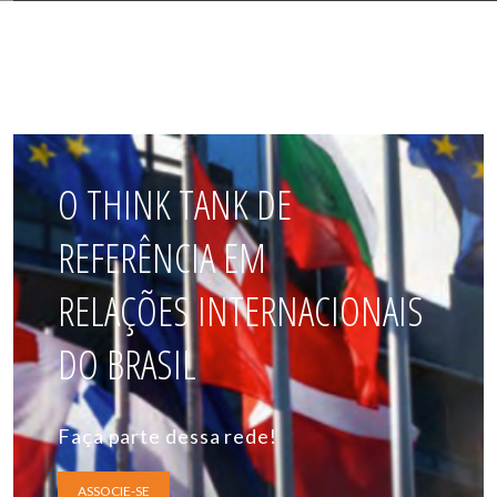
O THINK TANK DE
REFERÊNCIA EM
RELAÇÕES INTERNACIONAIS
DO BRASIL
Faça parte dessa rede!
ASSOCIE-SE