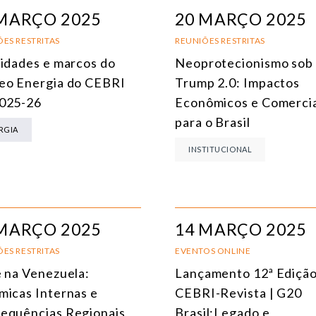
ÁFRICA
MARÇO 2025
20 MARÇO 2025
AMÉRICA DO SUL
E
ES RESTRITAS
REUNIÕES RESTRITAS
ridades e marcos do
Neoprotecionismo sob
ÁSIA
C
eo Energia do CEBRI
Trump 2.0: Impactos
AMÉRICA DO NORTE
R
025-26
Econômicos e Comercia
para o Brasil
EUROPA
C
RGIA
INSTITUCIONAL
AGRO
C
COMÉRCIO INTERNACIONAL E ECONOMIA GLOBAL
E
CULTURA E RELAÇÕES INTERNACIONAIS
T
MARÇO 2025
14 MARÇO 2025
DEFESA E SEGURANÇA INTERNACIONAL
ES RESTRITAS
EVENTOS ONLINE
DEMOCRACIA
e na Venezuela:
Lançamento 12ª Edição
micas Internas e
CEBRI-Revista | G20
ENERGIA
equências Regionais
Brasil:Legado e