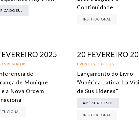
MEIO AMBIENTE E MUDANÇA DO CLIMA
Continuidade
RICA DO SUL
MULTILATERALISMO
INSTITUCIONAL
TECNOLOGIA E TRANSFORMAÇÃO DIGITAL
TODOS OS NÚCLEOS
FEVEREIRO 2025
20 FEVEREIRO 2
ES RESTRITAS
EVENTOS HÍBRIDOS
nferência de
Lançamento do Livro
rança de Munique
“América Latina: La Vis
 e a Nova Ordem
de Sus Líderes”
rnacional
AMÉRICA DO SUL
TITUCIONAL
INSTITUCIONAL