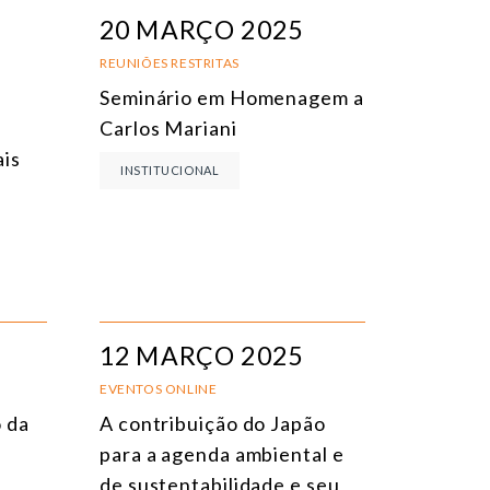
EVENTOS PRESENCIAIS
DATA
20 MARÇO 2025
VENTOS ONLINE
TÍTULO
REUNIÕES RESTRITAS
Seminário em Homenagem a
ONFERÊNCIAS
TEMA
Carlos Mariani
EUNIÕES RESTRITAS
is
INSTITUCIONAL
URSO ONLINE
URSO PRESENCIAL
VENTOS HÍBRIDOS
ODOS OS EVENTOS
12 MARÇO 2025
EVENTOS ONLINE
 da
A contribuição do Japão
para a agenda ambiental e
de sustentabilidade e seu