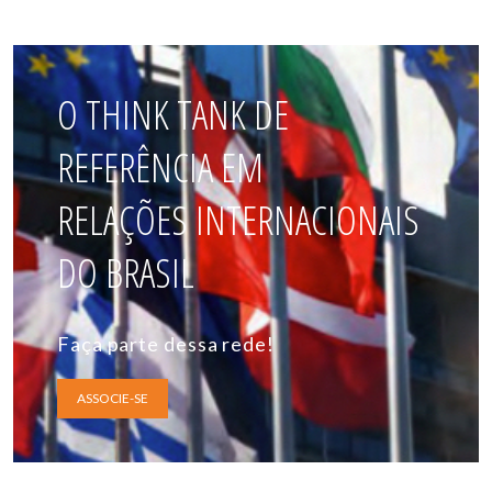
O THINK TANK DE
REFERÊNCIA EM
RELAÇÕES INTERNACIONAIS
DO BRASIL
Faça parte dessa rede!
ASSOCIE-SE