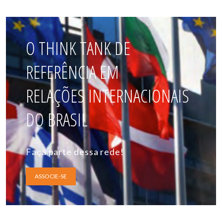
O THINK TANK DE
REFERÊNCIA EM
RELAÇÕES INTERNACIONAIS
DO BRASIL
Faça parte dessa rede!
ASSOCIE-SE