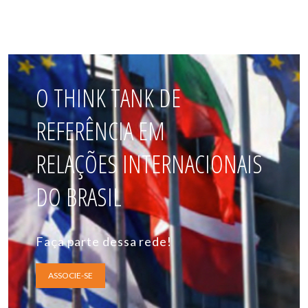
O THINK TANK DE
REFERÊNCIA EM
RELAÇÕES INTERNACIONAIS
DO BRASIL
Faça parte dessa rede!
ASSOCIE-SE