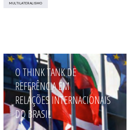
MULTILATERALISMO
O THINK TANK DE
REFERÊNCIA EM
RELAÇÕES INTERNACIONAIS
DO BRASIL