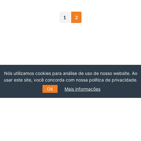
1
2
Nós utilizamos cookies para análise de uso de nosso website. Ao
usar este site, você concorda com nossa política de privacidade.
O THINK TANK DE
OK
Mais informações
REFERÊNCIA EM
RELAÇÕES INTERNACIONAIS
DO BRASIL