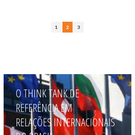
1
2
3
O THINK TANK DE
REFERÊNCIA EM
RELAÇÕES INTERNACIONAIS