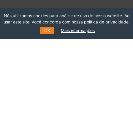
Rua Marquês de São Vicente, 389
Nós utilizamos cookies para análise de uso de nosso website. Ao
Gávea, Rio de Janeiro - RJ
usar este site, você concorda com nossa política de privacidade.
Cep: 22451-047
OK
Mais informações
Fone: +55 (21) 99627-2758
Patrocinadores