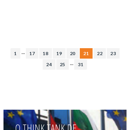
...
1
17
18
19
20
21
22
23
...
24
25
31
O THINK TANK DE