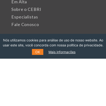
Em Alta
Sobre o CEBRI
Especialistas
Fale Conosco
Rua Marquês de São Vicente, 389
Nós utilizamos cookies para análise de uso de nosso website. Ao
usar este site, você concorda com nossa política de privacidade.
Gávea, Rio de Janeiro - RJ
OK
Mais informações
Cep: 22451-047
Fone: +55 (21) 99627-2758
Patrocinadores