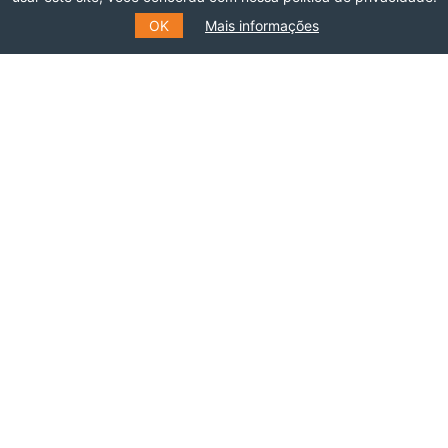
Especialistas
OK
Mais informações
Fale Conosco
Rua Marquês de São Vicente, 389
Gávea, Rio de Janeiro - RJ
Cep: 22451-047
Fone: +55 (21) 99627-2758
Patrocinadores