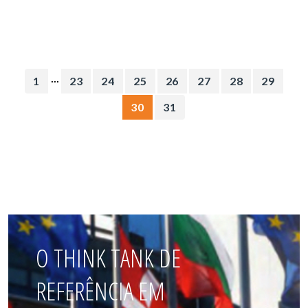
...
1
23
24
25
26
27
28
29
30
31
O THINK TANK DE
REFERÊNCIA EM