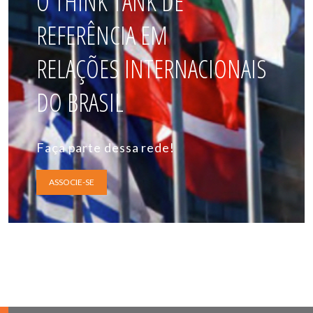
O THINK TANK DE
REFERÊNCIA EM
RELAÇÕES INTERNACIONAIS
DO BRASIL
Faça parte dessa rede!
ASSOCIE-SE