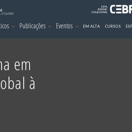
ticos
Publicações
Eventos
EM ALTA
CURSOS
ES
ma em
obal à