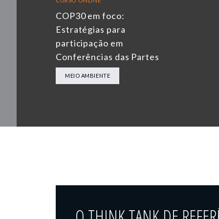
CURSO ONLINE
COP30 em foco:
Estratégias para
participação em
Conferências das Partes
MEIO AMBIENTE
O THINK TANK DE REFER