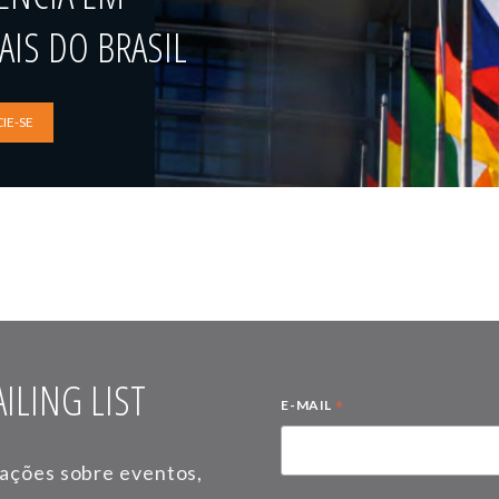
IS DO BRASIL
IE-SE
ILING LIST
*
E-MAIL
mações sobre eventos,