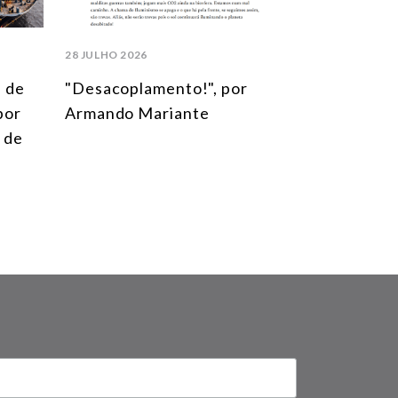
28 JULHO 2026
l de
"Desacoplamento!", por
 por
Armando Mariante
 de