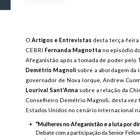
O
Artigos e Entrevistas
desta terça-feira
CEBRI
Fernanda Magnotta
no episódio d
Afeganistão após a tomada de poder pelo T
Demétrio Magnoli
sobre a abordagem da i
governador de Nova Iorque, Andrew Cuomo,
Lourival Sant'Anna
sobre a relação da Chin
Conselheiro Demétrio Magnoli, desta vez
Estados Unidos no cenário internacional n
“Mulheres no Afeganistão e a luta por di
Debate com a participação da Senior Fello