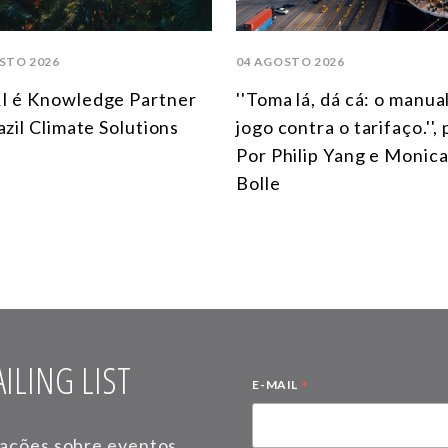
STO 2026
04 AGOSTO 2026
I é Knowledge Partner
''Toma lá, dá cá: o manua
azil Climate Solutions
jogo contra o tarifaço.'',
Por Philip Yang e Monica
Bolle
ILING LIST
*
E-MAIL
mações sobre eventos,