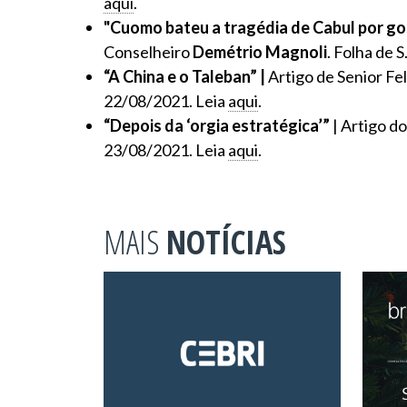
aqui
.
"Cuomo bateu a tragédia de Cabul por go
Conselheiro
Demétrio Magnoli
. Folha de 
“A China e o Taleban” |
Artigo de Senior Fe
22/08/2021. Leia
aqui
.
“Depois da ‘orgia estratégica’”
| Artigo d
23/08/2021. Leia
aqui
.
MAIS
NOTÍCIAS