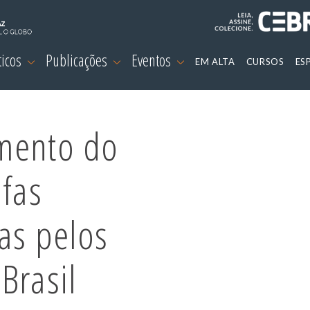
ticos
Publicações
Eventos
EM ALTA
CURSOS
ES
mento do
ifas
das pelos
Brasil