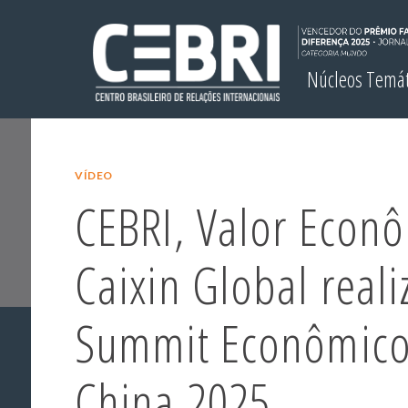
Núcleos Temá
VÍDEO
CEBRI, Valor Econ
Caixin Global real
Summit Econômico 
China 2025