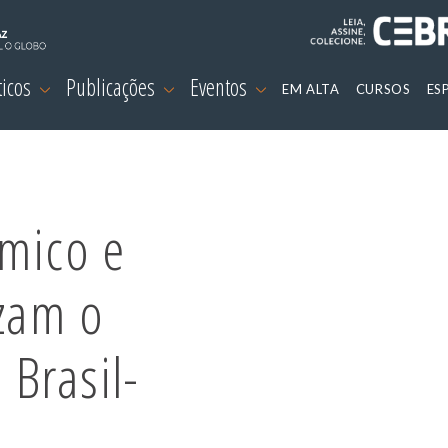
ticos
Publicações
Eventos
EM ALTA
CURSOS
ES
ômico e
izam o
Brasil-