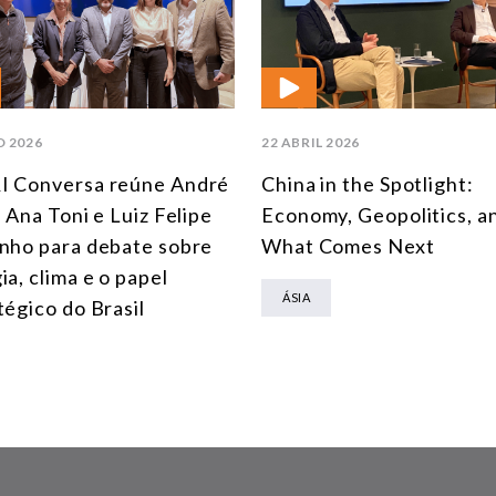
O 2026
22 ABRIL 2026
I Conversa reúne André
China in the Spotlight:
, Ana Toni e Luiz Felipe
Economy, Geopolitics, a
nho para debate sobre
What Comes Next
ia, clima e o papel
ÁSIA
tégico do Brasil