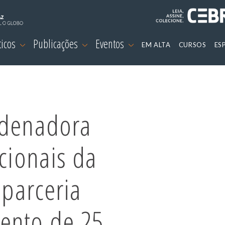
ticos
Publicações
Eventos
EM ALTA
CURSOS
ES
rdenadora
ucionais da
 parceria
ento de 25