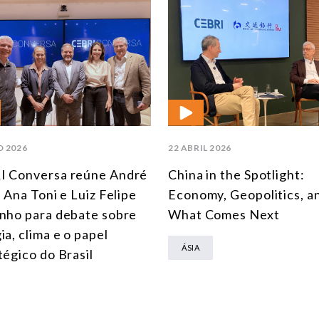
O 2026
22 ABRIL 2026
I Conversa reúne André
China in the Spotlight:
, Ana Toni e Luiz Felipe
Economy, Geopolitics, a
nho para debate sobre
What Comes Next
ia, clima e o papel
ÁSIA
tégico do Brasil