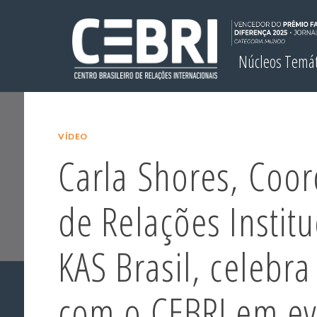
Núcleos Temá
VÍDEO
Carla Shores, Coo
de Relações Instit
KAS Brasil, celebra
com o CEBRI em ev