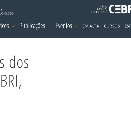
ticos
Publicações
Eventos
EM ALTA
CURSOS
ES
as dos
BRI,