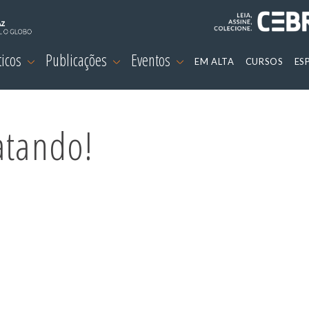
ticos
Publicações
Eventos
EM ALTA
CURSOS
ES
atando!