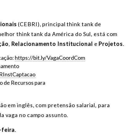
cionais
(CEBRI), principal think tank de
melhor think tank da América do Sul, está com
ção
,
Relacionamento Institucional
e
Projetos
.
cação:
https://bit.ly/VagaCoordCom
onamento
gaRInstCaptacao
o de Recursos para
ão em inglês, com pretensão salarial, para
da vaga no campo assunto.
-feira
.