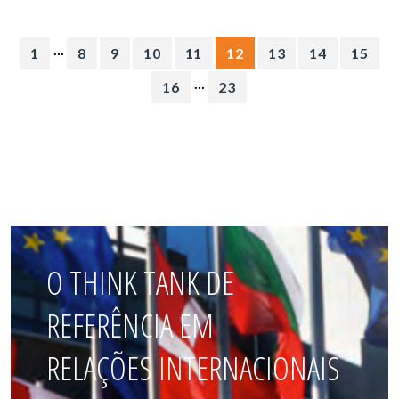
...
1
8
9
10
11
12
13
14
15
...
16
23
O THINK TANK DE
REFERÊNCIA EM
RELAÇÕES INTERNACIONAIS