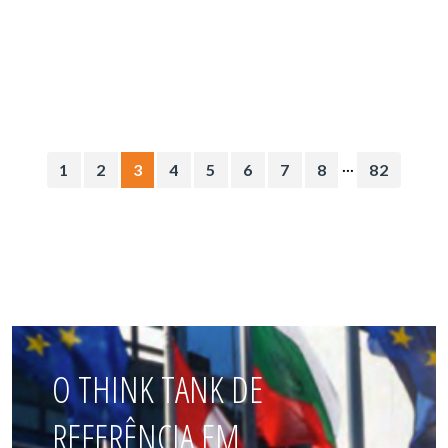
...
1
2
3
4
5
6
7
8
82
O THINK TANK DE
REFERÊNCIA EM