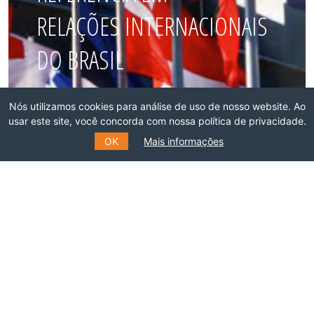
RELAÇÕES INTERNACIONAIS
DO BRASIL
Faça parte dessa rede!
Nós utilizamos cookies para análise de uso de nosso website. Ao
usar este site, você concorda com nossa política de privacidade.
ASSOCIE-SE
OK
Mais informações