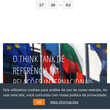
...
27
28
82
O THINK TANK DE
REFERÊNCIA EM
RELAÇÕES INTERNACIONAIS
Nós utilizamos cookies para análise de uso de nosso website. Ao
DO BRASIL
usar este site, você concorda com nossa política de privacidade.
OK
Mais informações