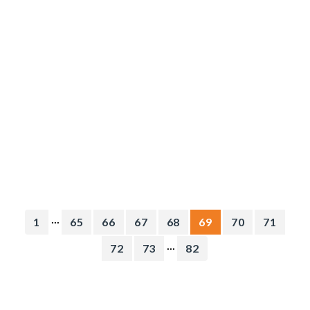
...
1
65
66
67
68
69
70
71
...
72
73
82