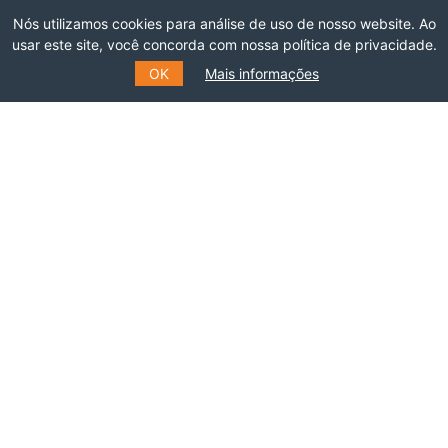
Nós utilizamos cookies para análise de uso de nosso website. Ao
usar este site, você concorda com nossa política de privacidade.
ASSOCIE-SE
OK
Mais informações
INSCREVA-SE NO NOSSO
MAILING LIST
Preencha o formulário e receba informações
sobre eventos, cursos e muito mais.