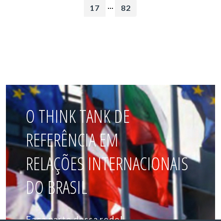
...
17
82
O THINK TANK DE
REFERÊNCIA EM
RELAÇÕES INTERNACIONAIS
DO BRASIL
Faça parte dessa rede!